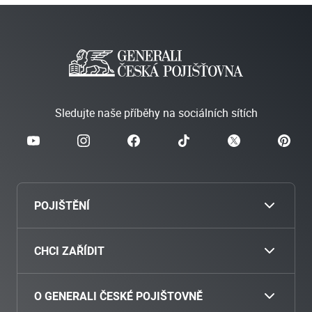
Sledujte naše příběhy na sociálních sítích
POJIŠTĚNÍ
Cestovní
CHCI ZAŘÍDIT
Povinné ručení
Nahlásit škodu
O GENERALI ČESKÉ POJIŠTOVNĚ
Havarijní pojištění