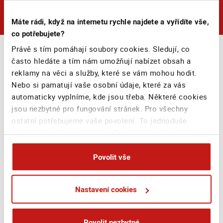
Máte rádi, když na internetu rychle najdete a vyřídíte vše,
co potřebujete?
Právě s tím pomáhají soubory cookies. Sledují, co
často hledáte a tím nám umožňují nabízet obsah a
reklamy na věci a služby, které se vám mohou hodit.
Nebo si pamatují vaše osobní údaje, které za vás
automaticky vyplníme, kde jsou třeba. Některé cookies
jsou nezbytné pro fungování stránek. Pro všechny
ostatní potřebujeme vaše povolení. To jednoduše
udělíte kliknutím na tlačítko Povolit vše, případně si
můžete zvolit vlastní nastavení. Na základě vašeho
souhlasu můžeme také při sjednání na webu bezpečně
Povolit vše
sbírat vaše jméno, příjmení či email a poskytovat je
reklamním systémům jako Google
Nastavení cookies
(business.safety.google/privacy), Sklik, atp. Tyto
cookies používáme pro personalizaci reklam. A vaše
soukromí? Je pro nás na prvním místě. Vždy
Povolit nezbytné