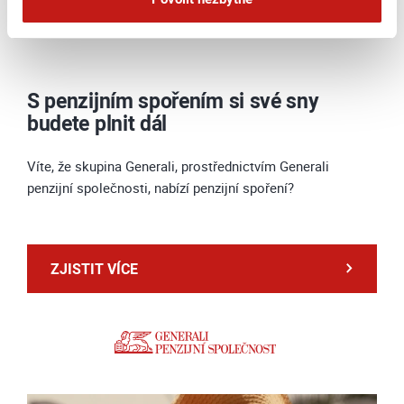
dodržujeme přísná pravidla ochrany osobních
údajů.
Více informací na této stránce
S penzijním spořením si své sny
budete plnit dál
Víte, že skupina Generali, prostřednictvím Generali
penzijní společnosti, nabízí penzijní spoření?
ZJISTIT VÍCE