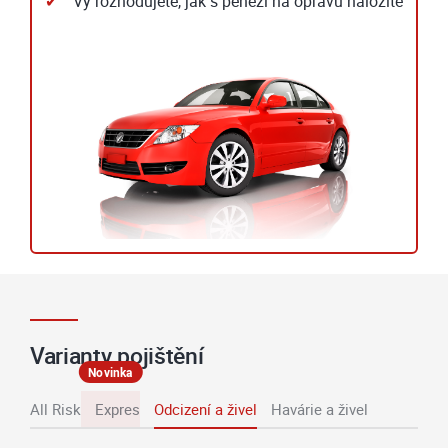
Vy rozhodujete, jak s penězi na opravu naložíte
Varianty pojištění
Novinka
All Risk
Expres
Odcizení a živel
Havárie a živel