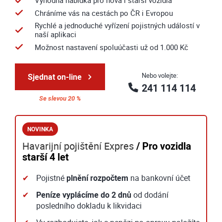
Výhodná nabídka pro nová i starší vozidla
Chráníme vás na cestách po ČR i Evropou
Rychlé a jednoduché vyřízení pojistných událostí v
naší aplikaci
Možnost nastavení spoluúčasti už od 1.000 Kč
Nebo volejte:
Sjednat on-line
241 114 114
Se slevou 20 %
NOVINKA
Havarijní pojištění Expres
/ Pro vozidla
starší 4 let
Pojistné
plnění rozpočtem
na bankovní účet
Peníze vyplácíme do 2 dnů
od dodání
posledního dokladu k likvidaci