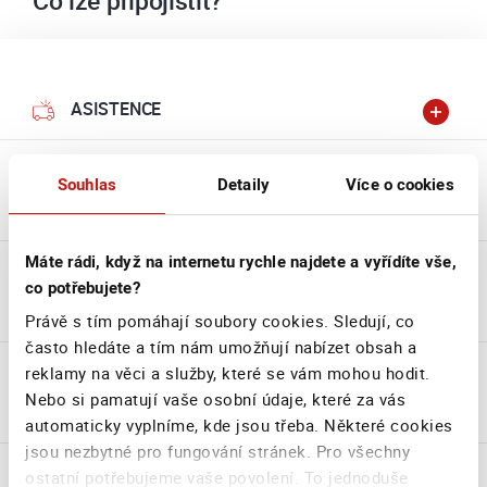
Co lze připojistit?
ASISTENCE
Souhlas
Detaily
Více o cookies
POŠKOZENÍ VŠECH SKEL
Máte rádi, když na internetu rychle najdete a vyřídíte vše,
co potřebujete?
STŘET SE ZVÍŘETEM
Právě s tím pomáhají soubory cookies. Sledují, co
často hledáte a tím nám umožňují nabízet obsah a
reklamy na věci a služby, které se vám mohou hodit.
Nebo si pamatují vaše osobní údaje, které za vás
NEROVNOST VOZOVKY
automaticky vyplníme, kde jsou třeba. Některé cookies
jsou nezbytné pro fungování stránek. Pro všechny
ostatní potřebujeme vaše povolení. To jednoduše