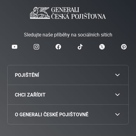
Sledujte naše příběhy na sociálních sítích
POJIŠTĚNÍ
Cestovní
CHCI ZAŘÍDIT
Povinné ručení
Nahlásit škodu
O GENERALI ČESKÉ POJIŠTOVNĚ
Havarijní pojištění
Zaplatit pojistné
O nás
Pojištění motocyklu