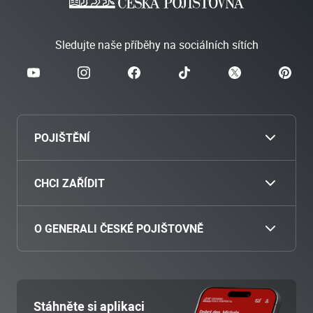
Sledujte naše příběhy na sociálních sítích
POJIŠTĚNÍ
Cestovní
CHCI ZAŘÍDIT
Povinné ručení
Nahlásit škodu
O GENERALI ČESKÉ POJIŠTOVNĚ
Havarijní pojištění
Zaplatit pojistné
O nás
Pojištění motocyklu
Přiložit dokumenty
Poradenská místa
Stáhněte si aplikaci
Majetek