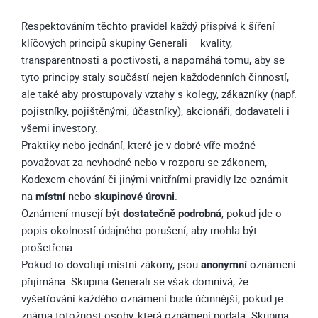
Respektováním těchto pravidel každý přispívá k šíření
klíčových principů skupiny Generali – kvality,
transparentnosti a poctivosti, a napomáhá tomu, aby se
tyto principy staly součástí nejen každodenních činností,
ale také aby prostupovaly vztahy s kolegy, zákazníky (např.
pojistníky, pojištěnými, účastníky), akcionáři, dodavateli i
všemi investory.
Praktiky nebo jednání, které je v dobré víře možné
považovat za nevhodné nebo v rozporu se zákonem,
Kodexem chování či jinými vnitřními pravidly lze oznámit
na
místní
nebo
skupinové úrovni
.
Oznámení musejí být
dostatečně podrobná
, pokud jde o
popis okolností údajného porušení, aby mohla být
prošetřena.
Pokud to dovolují místní zákony, jsou
anonymní
oznámení
přijímána. Skupina Generali se však domnívá, že
vyšetřování každého oznámení bude účinnější, pokud je
známa totožnost osoby, která oznámení podala. Skupina