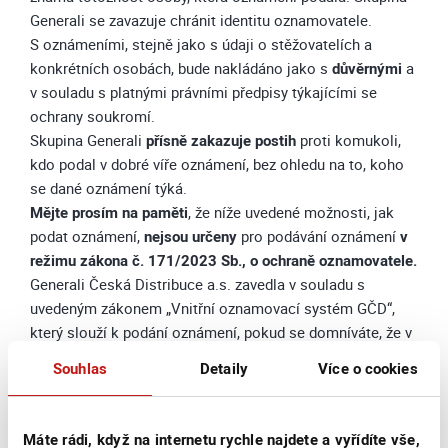
Generali se zavazuje chránit identitu oznamovatele.
S oznámeními, stejně jako s údaji o stěžovatelích a
konkrétních osobách, bude nakládáno jako s
důvěrnými
a
v souladu s platnými právními předpisy týkajícími se
ochrany soukromí.
Skupina Generali
přísně zakazuje postih
proti komukoli,
kdo podal v dobré víře oznámení, bez ohledu na to, koho
se dané oznámení týká.
Mějte prosím na paměti
, že níže uvedené možnosti, jak
podat oznámení,
nejsou určeny
pro podávání oznámení
v
režimu zákona č. 171/2023 Sb., o ochraně oznamovatele.
Generali Česká Distribuce a.s. zavedla v souladu s
uvedeným zákonem „Vnitřní oznamovací systém GČD“,
který slouží k podání oznámení, pokud se domníváte, že v
Generali Česká Distribuce a.s. nebo v souvislosti s ní
Souhlas
Detaily
Více o cookies
dochází k protiprávnímu jednání. Bližší informace
naleznete
zde
.
Máte rádi, když na internetu rychle najdete a vyřídíte vše,