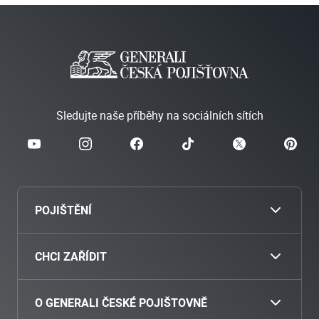
Sledujte naše příběhy na sociálních sítích
POJIŠTĚNÍ
Cestovní
CHCI ZAŘÍDIT
Povinné ručení
Nahlásit škodu
O GENERALI ČESKÉ POJIŠTOVNĚ
Havarijní pojištění