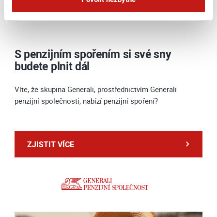
dodržujeme přísná pravidla ochrany osobních
údajů.
Více informací na této stránce
S penzijním spořením si své sny
budete plnit dál
Víte, že skupina Generali, prostřednictvím Generali
penzijní společnosti, nabízí penzijní spoření?
ZJISTIT VÍCE