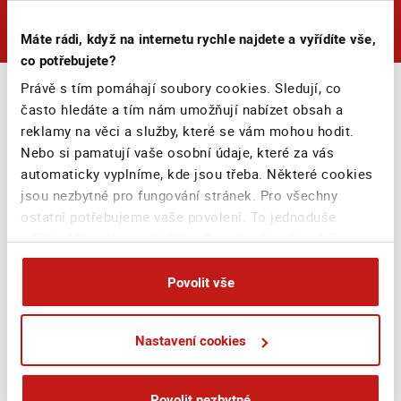
Máte rádi, když na internetu rychle najdete a vyřídíte vše,
co potřebujete?
Právě s tím pomáhají soubory cookies. Sledují, co
často hledáte a tím nám umožňují nabízet obsah a
reklamy na věci a služby, které se vám mohou hodit.
Nebo si pamatují vaše osobní údaje, které za vás
automaticky vyplníme, kde jsou třeba. Některé cookies
jsou nezbytné pro fungování stránek. Pro všechny
ostatní potřebujeme vaše povolení. To jednoduše
udělíte kliknutím na tlačítko Povolit vše, případně si
můžete zvolit vlastní nastavení. Na základě vašeho
souhlasu můžeme také při sjednání na webu bezpečně
Povolit vše
sbírat vaše jméno, příjmení či email a poskytovat je
reklamním systémům jako Google
Nastavení cookies
(business.safety.google/privacy), Sklik, atp. Tyto
cookies používáme pro personalizaci reklam. A vaše
soukromí? Je pro nás na prvním místě. Vždy
Povolit nezbytné