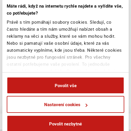
Začleňování rizik týkajících se udržitelnosti do
Máte rádi, když na internetu rychle najdete a vyřídíte vše,
procesu investičního rozhodování (01/2026)
co potřebujete?
PDF dokument
Právě s tím pomáhají soubory cookies. Sledují, co
často hledáte a tím nám umožňují nabízet obsah a
Začleňování rizik týkajících se udržitelnosti do
reklamy na věci a služby, které se vám mohou hodit.
procesu investičního rozhodování (06/2024)
PDF dokument
Nebo si pamatují vaše osobní údaje, které za vás
automaticky vyplníme, kde jsou třeba. Některé cookies
Informace související s udržitelností (2021)
jsou nezbytné pro fungování stránek. Pro všechny
PDF dokumenty
ostatní potřebujeme vaše povolení. To jednoduše
udělíte kliknutím na tlačítko Povolit vše, případně si
můžete zvolit vlastní nastavení. Na základě vašeho
souhlasu můžeme také při sjednání na webu bezpečně
Povolit vše
sbírat vaše jméno, příjmení či email a poskytovat je
Zásady odměňování s ohledem na
reklamním systémům jako Google
udržitelnost
Nastavení cookies
(business.safety.google/privacy), Sklik, atp. Tyto
cookies používáme pro personalizaci reklam. A vaše
soukromí? Je pro nás na prvním místě. Vždy
Cíl
Povolit nezbytné
dodržujeme přísná pravidla ochrany osobních