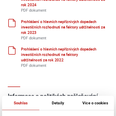
rok 2024
PDF dokument
Prohlášení o hlavních nepříznivých dopadech
investičních rozhodnutí na faktory udržitelnosti za
rok 2023
PDF dokument
Prohlášení o hlavních nepříznivých dopadech
investičních rozhodnutí na faktory
udržitelnosti za rok 2022
PDF dokument
Informace o politikách začleňování
rizik týkajících se udržitelnosti do
Souhlas
Detaily
Více o cookies
procesu investičního rozhodování