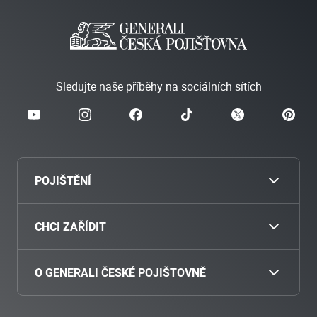
Sledujte naše příběhy na sociálních sítích
POJIŠTĚNÍ
Cestovní
CHCI ZAŘÍDIT
Povinné ručení
Nahlásit škodu
O GENERALI ČESKÉ POJIŠTOVNĚ
Havarijní pojištění
Zaplatit pojistné
O nás