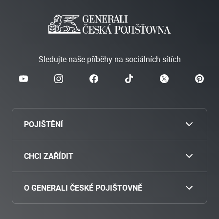
Sledujte naše příběhy na sociálních sítích
POJIŠTĚNÍ
Cestovní
CHCI ZAŘÍDIT
Povinné ručení
Nahlásit škodu
O GENERALI ČESKÉ POJIŠTOVNĚ
Havarijní pojištění
Zaplatit pojistné
O nás