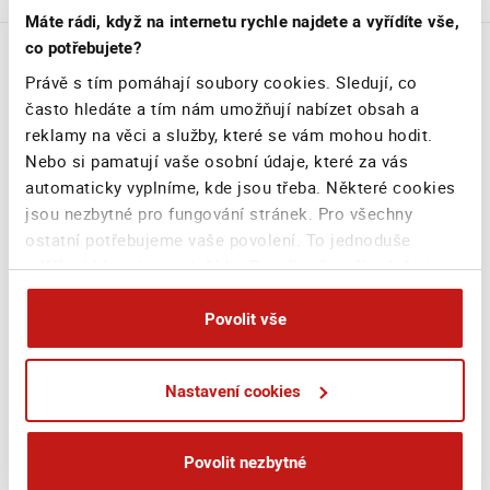
Máte rádi, když na internetu rychle najdete a vyřídíte vše,
co potřebujete?
Neměl bych teď raději přesunout nebo posílat nové
pojistné na mé smlouvě do podílových jednotek,
Právě s tím pomáhají soubory cookies. Sledují, co
které tolik nekolísají?
často hledáte a tím nám umožňují nabízet obsah a
reklamy na věci a služby, které se vám mohou hodit.
Nebo si pamatují vaše osobní údaje, které za vás
Všechny dotazy
automaticky vyplníme, kde jsou třeba. Některé cookies
jsou nezbytné pro fungování stránek. Pro všechny
ostatní potřebujeme vaše povolení. To jednoduše
udělíte kliknutím na tlačítko Povolit vše, případně si
můžete zvolit vlastní nastavení. Na základě vašeho
Hodnocení
souhlasu můžeme také při sjednání na webu bezpečně
Povolit vše
sbírat vaše jméno, příjmení či email a poskytovat je
reklamním systémům jako Google
Nastavení cookies
4,5
5
(business.safety.google/privacy), Sklik, atp. Tyto
z
cookies používáme pro personalizaci reklam. A vaše
soukromí? Je pro nás na prvním místě. Vždy
Povolit nezbytné
dodržujeme přísná pravidla ochrany osobních
Průměrné hodnocení od 8 574 zákazníků