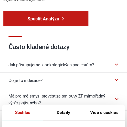
Spustit Analýzu
Často kladené dotazy
Jak přistupujeme k onkologických pacientům?
Co je to indexace?
Má pro mě smysl provést ze smlouvy ŽP mimořádný
výběr pojistného?
Souhlas
Detaily
Více o cookies
Co získám na odkupném, pokud svoji smlouvu ŽP
předčasně vypovím?