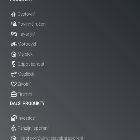
Cestovní
Povinné ručení
Havarijní
Motocykl
Majetek
Odpovědnost
Mazlíček
Životní
Firemní
DALŠÍ PRODUKTY
Investice
Penzijní spoření
Hypotéky/úvěry/stavební spoření