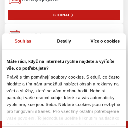
SJEDNAT
Pojištění majetku
Souhlas
Detaily
Více o cookies
SJEDNAT
Máte rádi, když na internetu rychle najdete a vyřídíte
vše, co potřebujete?
Pojištění odpovědnosti
Právě s tím pomáhají soubory cookies. Sledují, co často
hledáte a tím nám umožňují nabízet obsah a reklamy na
SJEDNAT
věci a služby, které se vám mohou hodit. Nebo si
pamatují vaše osobní údaje, které za vás automaticky
vyplníme, kde jsou třeba. Některé cookies jsou nezbytné
VÍCE PRODUKTŮ
pro fungování stránek. Pro všechny ostatní potřebujeme
vaše povolení. To jednoduše udělíte kliknutím na tlačítko
Povolit vše, případně si můžete zvolit vlastní nastavení.