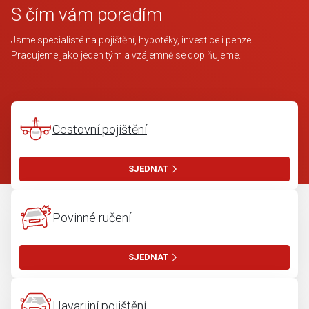
S čím vám poradím
Jsme specialisté na pojištění, hypotéky, investice i penze.
Pracujeme jako jeden tým a vzájemně se doplňujeme.
Cestovní pojištění
SJEDNAT
Povinné ručení
SJEDNAT
Havarijní pojištění