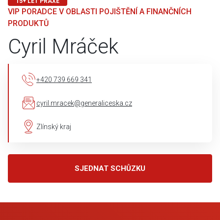
15+ LET PRAXE
VIP PORADCE V OBLASTI POJIŠTĚNÍ A FINANČNÍCH
PRODUKTŮ
Cyril Mráček
+420 739 669 341
cyril.mracek@generaliceska.cz
Zlínský kraj
SJEDNAT SCHŮZKU