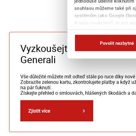
jednoduše udělíte kliknutím 
souhlasu můžeme také při sj
systémům jako Google (busin
A vaše soukromí? Je pro nás
na této stránce
Povolit nezbytné
Vyzkoušejte novou mobilní
Generali
Vše důležité můžete mít odteď stále po ruce díky nové 
Zobrazíte zelenou kartu, zkontrolujete platby a když už
na pár ťuknutí.
Získejte přehled o smlouvách, hlášených škodách a da
Zjistit více