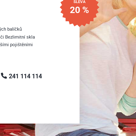
SLEVA
20 %
ých balíčků
i Bezlimitní skla
šími pojištěními
241 114 114