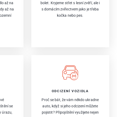
lo až na
bolet. Kryjeme střet s lesní zvěří, ale i
ody až na
s domácím zvířectvem jako je třeba
 pozemní
kočka nebo pes.
ODCIZENÍ VOZIDLA
své
Proč se bát, že vám někdo ukradne
ištění se
auto, když si jeho odcizení můžete
y úrazu,
pojistit? Připojištění využijete nejen