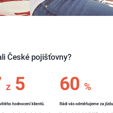
li České pojišťovny?
7
5
60
z
%
vělého hodnocení klientů.
Rádi vás odměňujeme za jízdu