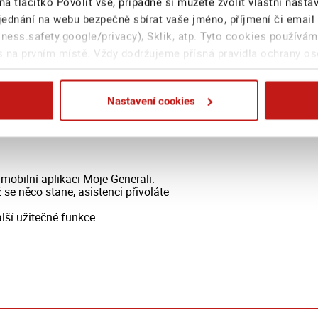
na tlačítko Povolit vše, případně si můžete zvolit vlastní nast
ednání na webu bezpečně sbírat vaše jméno, příjmení či email
ess.safety.google/privacy), Sklik, atp. Tyto cookies používám
 na prvním místě. Vždy dodržujeme přísná pravidla ochrany o
Nastavení cookies
 aplikaci Moje
mobilní aplikaci Moje Generali.
 se něco stane, asistenci přivoláte
lší užitečné funkce.