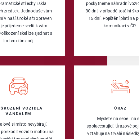
ramatické střechy i skla
poskytneme náhradní vozid
ch zrcátek. Jednoduše vám
30 dní, v případě totální šk
ní v naší široké síti opraven
15 dní. Pojištění platí na
je přijedeme scelit k vám
komunikaci v ČR.
oškození skel lze sjednat s
limitem i bez něj.
OŠKOZENÍ VOZIDLA
ÚRAZ
VANDALEM
Myslete na sebe i na 
lové si místo nevybírají.
spolucestující. Úrazové poj
 poškodit vozidlo mohou na
vztahuje na trvalé následk
rkovišti i ve společné garáži.