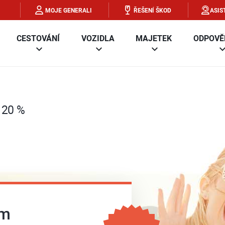
MOJE GENERALI
ŘEŠENÍ ŠKOD
ASIS
CESTOVÁNÍ
VOZIDLA
MAJETEK
ODPOVĚ
u 20 %
ám