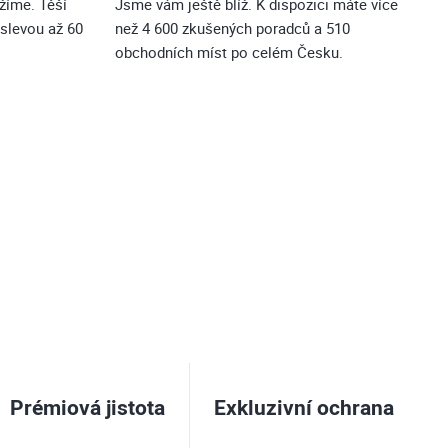
ážíme. Těší
Jsme vám ještě blíž. K dispozici máte více
slevou až 60
než 4 600 zkušených poradců a 510
obchodních míst po celém Česku.
Prémiová jistota
Exkluzivní ochrana