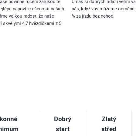
naše povinné ručení zárukou té
U nás si dobrých řidičů velmi v
nejlépe napoví zkušenosti našich
nás, když vás můžeme odměnit 
áme velkou radost, že naše
% za jízdu bez nehod.
tí skvělými
4,7
hvězdičkami z 5
konné
Dobrý
Zlatý
nimum
start
střed