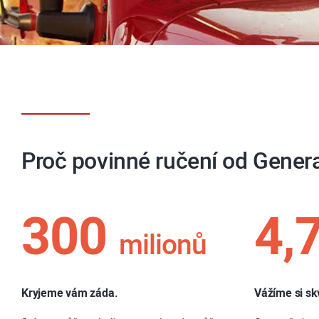
Proč povinné ručení od Genera
300
4,
milionů
Kryjeme vám záda.
Vážíme si sk