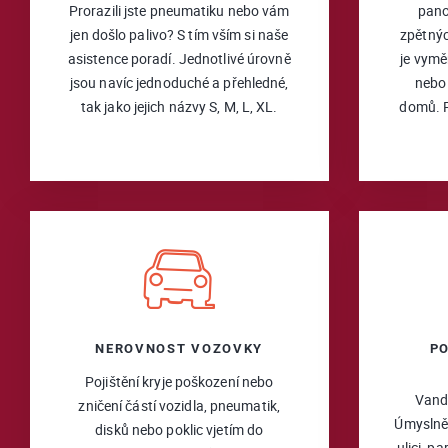
Prorazili jste pneumatiku nebo vám
pano
jen došlo palivo? S tím vším si naše
zpětný
asistence poradí. Jednotlivé úrovně
je vymě
jsou navíc jednoduché a přehledné,
nebo 
tak jako jejich názvy S, M, L, XL.
domů. P
NEROVNOST VOZOVKY
P
Pojištění kryje poškození nebo
Vanda
zničení částí vozidla, pneumatik,
Úmyslně
disků nebo poklic vjetím do
ulici, pa