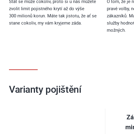
Stát se může cokoliv, proto si u nás můžete
O tom, že je 
zvolit limit pojistného krytí až do výše
pravé volby, 
300 milionů korun. Máte tak jistotu, že ať se
zákazníků. M
stane cokoliv, my vám kryjeme záda.
služby hodno
možných.
Varianty pojištění
Zá
mi