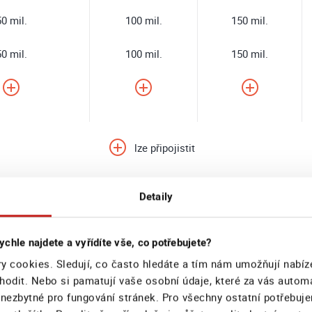
0 mil.
100 mil.
150 mil.
0 mil.
100 mil.
150 mil.
lze připojistit
Detaily
241 11
Nebo volejte:
at pojištění on-line
ychle najdete a vyřídíte vše, co potřebujete?
Se slevou 20 %
y cookies. Sledují, co často hledáte a tím nám umožňují nabíz
hodit. Nebo si pamatují vaše osobní údaje, které za vás autom
 nezbytné pro fungování stránek. Pro všechny ostatní potřebuj