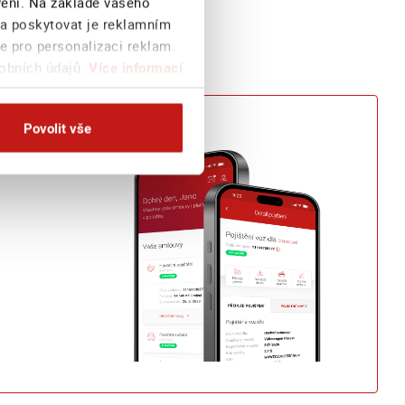
avení. Na základě vašeho
 a poskytovat je reklamním
e pro personalizaci reklam.
sobních údajů.
Více informací
Povolit vše