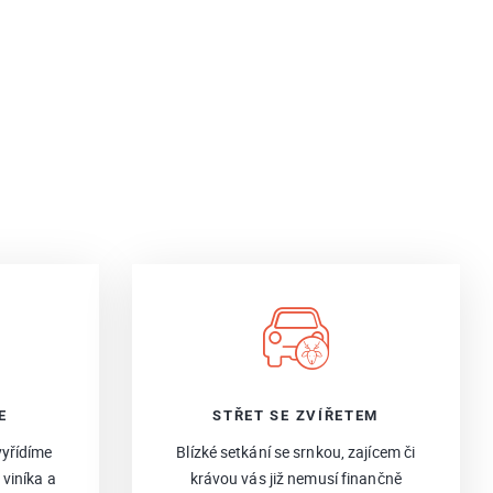
E
STŘET SE ZVÍŘETEM
vyřídíme
Blízké setkání se srnkou, zajícem či
 viníka a
krávou vás již nemusí finančně