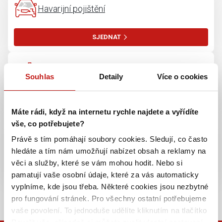
Havarijní pojištění
SJEDNAT
Pojištění majetku
Souhlas
Detaily
Více o cookies
SJEDNAT
Máte rádi, když na internetu rychle najdete a vyřídíte
vše, co potřebujete?
Pojištění odpovědnosti
Právě s tím pomáhají soubory cookies. Sledují, co často
hledáte a tím nám umožňují nabízet obsah a reklamy na
věci a služby, které se vám mohou hodit. Nebo si
SJEDNAT
pamatují vaše osobní údaje, které za vás automaticky
vyplníme, kde jsou třeba. Některé cookies jsou nezbytné
VÍCE PRODUKTŮ
pro fungování stránek. Pro všechny ostatní potřebujeme
vaše povolení. To jednoduše udělíte kliknutím na tlačítko