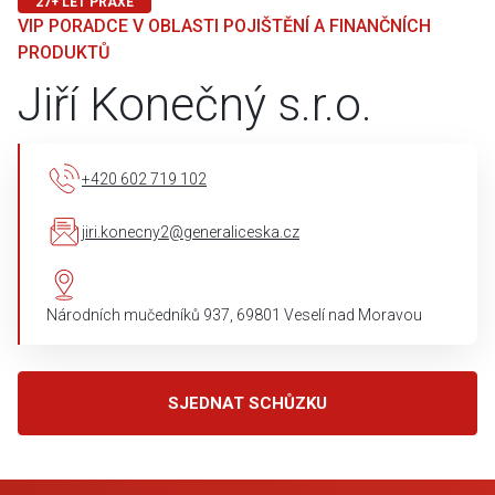
27+ LET PRAXE
VIP PORADCE V OBLASTI POJIŠTĚNÍ A FINANČNÍCH
PRODUKTŮ
Jiří Konečný s.r.o.
+420 602 719 102
jiri.konecny2@generaliceska.cz
Národních mučedníků 937, 69801 Veselí nad Moravou
SJEDNAT SCHŮZKU