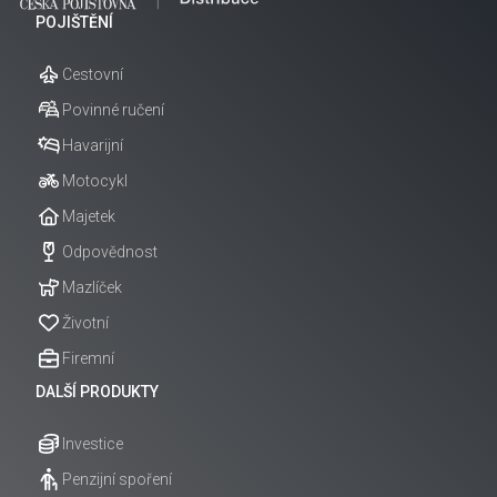
POJIŠTĚNÍ
Cestovní
Povinné ručení
Havarijní
Motocykl
Majetek
Odpovědnost
Mazlíček
Životní
Firemní
DALŠÍ PRODUKTY
Investice
Penzijní spoření