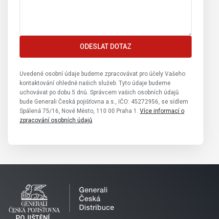
ODESLAT DOTAZ
Uvedené osobní údaje budeme zpracovávat pro účely Vašeho
kontaktování ohledně našich služeb. Tyto údaje budeme
uchovávat po dobu 5 dnů. Správcem vašich osobních údajů
bude Generali Česká pojišťovna a.s., IČO: 45272956, se sídlem
Spálená 75/16, Nové Město, 110 00 Praha 1.
Více informací o
zpracování osobních údajů
Leaflet
|
© Seznam.cz a.s. a další
POJIŠTĚNÍ