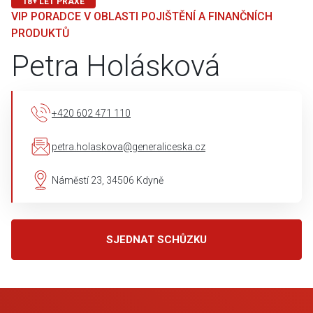
18+ LET PRAXE
VIP PORADCE V OBLASTI POJIŠTĚNÍ A FINANČNÍCH
PRODUKTŮ
Petra Holásková
+420 602 471 110
petra.holaskova@generaliceska.cz
Náměstí 23, 34506 Kdyně
SJEDNAT SCHŮZKU