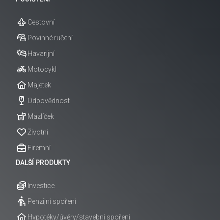
Cestovní
Povinné ručení
Havarijní
Motocykl
Majetek
Odpovědnost
Mazlíček
Životní
Firemní
DALŠÍ PRODUKTY
Investice
Penzijní spoření
Hypotéky/úvěry/stavební spoření