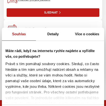
SJEDNAT
Pojištění majetku
Souhlas
Detaily
Více o cookies
SJEDNAT
Máte rádi, když na internetu rychle najdete a vyřídíte
vše, co potřebujete?
Pojištění odpovědnosti
Právě s tím pomáhají soubory cookies. Sledují, co často
hledáte a tím nám umožňují nabízet obsah a reklamy na
SJEDNAT
věci a služby, které se vám mohou hodit. Nebo si
pamatují vaše osobní údaje, které za vás automaticky
vyplníme, kde jsou třeba. Některé cookies jsou nezbytné
VÍCE PRODUKTŮ
pro fungování stránek. Pro všechny ostatní potřebujeme
vaše povolení. To jednoduše udělíte kliknutím na tlačítko
Povolit vše, případně si můžete zvolit vlastní nastavení.