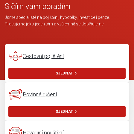
S čím vám poradím
Jsme specialisté na pojištění, hypotéky, investice i penze.
Pracujeme jako jeden tým a vzájemně se doplňujeme.
Cestovní pojištění
SJEDNAT
Povinné ručení
SJEDNAT
Havarijní pojištění