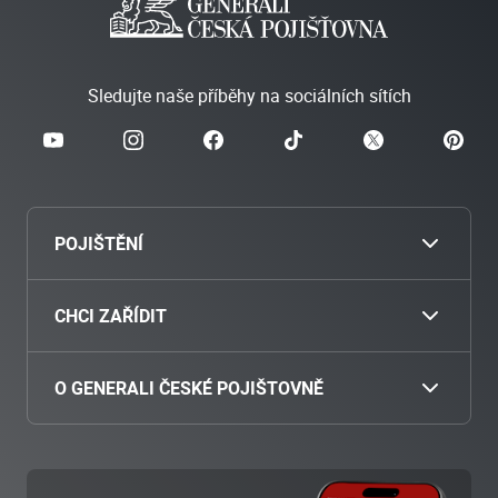
Sledujte naše příběhy na sociálních sítích
POJIŠTĚNÍ
Cestovní
CHCI ZAŘÍDIT
Povinné ručení
Nahlásit škodu
O GENERALI ČESKÉ POJIŠTOVNĚ
Havarijní pojištění
Zaplatit pojistné
O nás
Pojištění motocyklu
Přiložit dokumenty