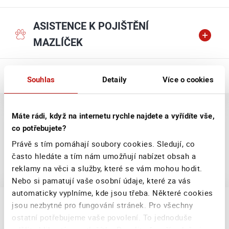
ASISTENCE K POJIŠTĚNÍ
MAZLÍČEK
ASISTENCE K POJIŠTĚNÍ VOZIDEL
Souhlas
Detaily
Více o cookies
Máte rádi, když na internetu rychle najdete a vyřídíte vše,
co potřebujete?
Zpětné proplacení
Právě s tím pomáhají soubory cookies. Sledují, co
často hledáte a tím nám umožňují nabízet obsah a
Zde najdete odkazy na proplacení asistence
reklamy na věci a služby, které se vám mohou hodit.
u vaší pojistky.
Nebo si pamatují vaše osobní údaje, které za vás
automaticky vyplníme, kde jsou třeba. Některé cookies
jsou nezbytné pro fungování stránek. Pro všechny
ostatní potřebujeme vaše povolení. To jednoduše
PROPLACENÍ ASISTENCE K POJIŠTĚNÍ
MAJETKU