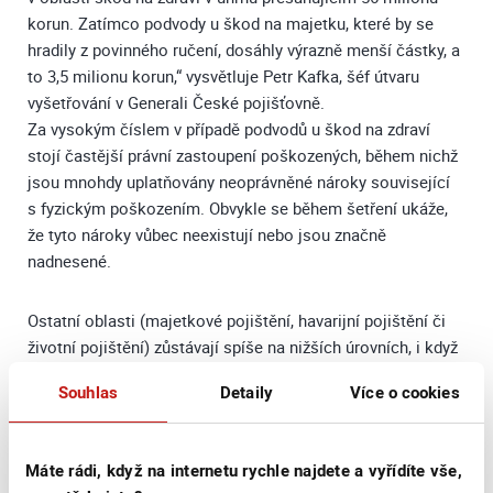
korun. Zatímco podvody u škod na majetku, které by se
hradily z povinného ručení, dosáhly výrazně menší částky, a
to 3,5 milionu korun,“ vysvětluje Petr Kafka, šéf útvaru
vyšetřování v Generali České pojišťovně.
Za vysokým číslem v případě podvodů u škod na zdraví
stojí častější právní zastoupení poškozených, během nichž
jsou mnohdy uplatňovány neoprávněné nároky související
s fyzickým poškozením. Obvykle se během šetření ukáže,
že tyto nároky vůbec neexistují nebo jsou značně
nadnesené.
Ostatní oblasti (majetkové pojištění, havarijní pojištění či
životní pojištění) zůstávají spíše na nižších úrovních, i když
meziročně více uchráněné hodnoty likvidátoři a detektivové
Souhlas
Detaily
Více o cookies
pojišťovny odhalili například u havarijního pojištění –
konkrétně v oblasti krádeže vozidel jde o dvojnásobné
hodnoty za téměř 6 milionů Kč.
Máte rádi, když na internetu rychle najdete a vyřídíte vše,