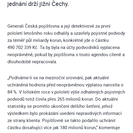
jednání drží jižní Čechy.
Generali Česká pojišťovna a její detektivové za první
pololetí letošního roku odhalily a uzavřely pojistné podvody
za téměř půl miliardy korun, konkrétně jde o částku
490 702 339 Kč. Ta by byla na účty podvodníků vyplacena
neoprávněně, pokud by pojišťovna s touto agendou cíleně a
dlouhodobě nepracovala.
„Podíváme-li se na meziroční srovnání, pak aktuální
uchráněná hodnota před neoprávněnou výplatou narostla o
84 %. V loňském roce v pololetí výše odhalených pojistných
podvodů totiž činila přes 265 milionů korun. Do aktuální
statistiky se promítlo ukončení delšího šetření, jehož
výsledkem bylo prokázání uvedení nepravdivých informací
ze strany klienta. Pojišťovně se takto podařilo uchránit
částku dosahující více jak 180 milionů korun,“ komentuje