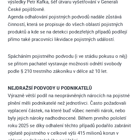
výsledky Petr Kafka, šéf útvaru vyšetřování v Generali
České pojišťovně.
Agenda odhalování pojistných podvodů nadále zůstává
činností, která se propisuje do všech oblastí pojistných
produktů a kde se na detekci podezřelých případů podílejí
přímo také pracovníci likvidace pojistných událostí.
Spácháním pojistného podvodu (i ve stádiu pokusu o něj)
se přitom pachatel vystavuje možnosti odnětí svobody
podle § 210 trestního zákoníku v délce až 10 let.
NEJDRAŽSÍ PODVODY U PODNIKATELŮ
Výrazně větší podíl na neoprávněných nárocích na pojistné
plnění měli podnikatelé než jednotlivci. Často požadovali
vyplacení částek, na které buď vůbec neměli nárok, nebo
byly jejich nároky nadhodnocené. Během prvního pololetí
roku 2025 se díky odhalení těchto případů podařilo zabránit
výplatě pojistného v celkové výši 415 milionů korun v