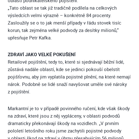
oblasti podnikatelského pojištění.
„Tato oblast se tak již tradičně podílela na celkových
výsledcích velmi výrazně – konkrétně 84 procenty.
Zasloužily se o to jak menší případy v řádu stovek tisíc
korun, tak zejména velké podvody za desítky milionů,“
upřesňuje Petr Kafka.
ZDRAVÍ JAKO VELKÉ POKUŠENÍ
Retailové pojištění, tedy to, které si sjednávají běžní lidé,
zůstává nadále oblastí, kde se jedinci pokouší obelstít
pojišťovnu, aby jim vyplatila pojistné plnění, na které nemají
nárok. Podobně se lidé snaží navyšovat uměle své nároky
z pojištění.
Markantní je to v případě povinného ručení, kde však škody
na zdraví, které jsou z něj vypláceny, v oblasti podvodů
dramaticky překonávají škody na vozidlech. „V prvním
pololetí letošního roku jsme zachytili pojistné podvody
v oblasti škod na zdraví v úhrnu přesahujícím 56 milionů