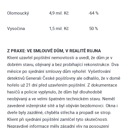
Olomoucký
4,9 mil. Kč
-64 %
Vysočina
1,5 mil. Kč
50 %
Z PRAXE: VE SMLOUVĚ DŮM, V REALITĚ RUJNA
Klient uzavřel pojištění nemovitosti a uvedl, že dům je v
dobrém stavu, obývaný a bez probíhající rekonstrukce. Dva
měsíce po sjednání smlouvy dům vyhořel. Vyšetřování
detektivů Generali České pojišťovny ale odhalilo, že v domě
hořelo už 21 dní před uzavřením pojištění. Z dokumentace
hasičů a policie vyplynulo, že dům byl dlouhodobě
neobývaný a ve velmi špatném technickém stavu. Neměl
zavedené inženýrské sítě a byl obýván bezdomovci. Okna i
dveře byly zazděné, chyběla střecha a propadl se strop.
Klient při sjednání pojištění zamlčel tyto skutečnosti.
Nepravdivé informace měly zásadní vliv na posouzení