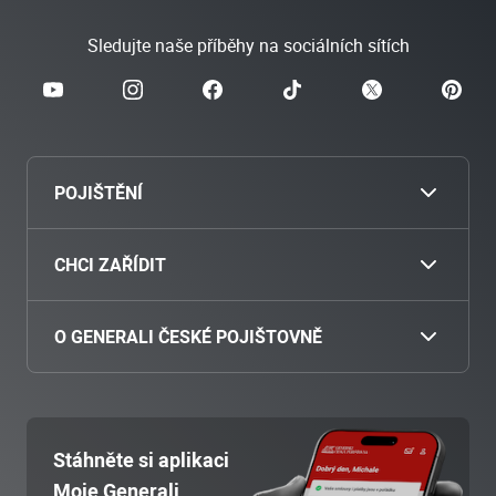
Sledujte naše příběhy na sociálních sítích
POJIŠTĚNÍ
Cestovní
CHCI ZAŘÍDIT
Povinné ručení
Nahlásit škodu
O GENERALI ČESKÉ POJIŠTOVNĚ
Havarijní pojištění
Zaplatit pojistné
O nás
Pojištění motocyklu
Přiložit dokumenty
Poradenská místa
Stáhněte si aplikaci
Majetek
Stav pojistné události
Moje Generali