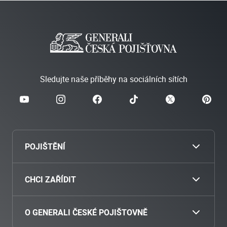
Sledujte naše příběhy na sociálních sítích
POJIŠTĚNÍ
Cestovní
CHCI ZAŘÍDIT
Povinné ručení
Nahlásit škodu
O GENERALI ČESKÉ POJIŠTOVNĚ
Havarijní pojištění