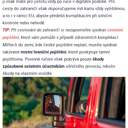
ji však máte pro jistotu vždy po ruce v digitální podobě. Pro
cesty do zahraničí však doporučujeme mít kartu vždy vytištěnou,
a to i v rámci EU, abyste předešli komplikacím při silniční
kontrole nebo nehodě.
TIP:
Při cestování do zahraničí si nezapomeňte sjednat
cestovní
pojištění
, které vám pomůže v případě zdravotních komplikací.
Míříte-li do zemí, kde české pojištění neplatí, musíte sjednat
takzvané
místní hraniční pojištění
, které poskytuje tamní
pojišťovna. Povinné ručení však pokrývá pouze
škody
způsobené ostatním účastníkům
silničního provozu, nikoliv
škody na vlastním vozidle.