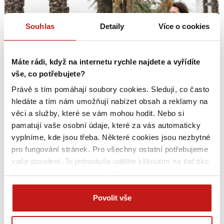
Souhlas
Detaily
Více o cookies
Máte rádi, když na internetu rychle najdete a vyřídíte
vše, co potřebujete?
Právě s tím pomáhají soubory cookies. Sledují, co často
hledáte a tím nám umožňují nabízet obsah a reklamy na
věci a služby, které se vám mohou hodit. Nebo si
Asistenční služby v zahraničí
pamatují vaše osobní údaje, které za vás automaticky
Autonehoda
nebo porucha se za hranicemi řeší hůře, ať už kvůli
vyplníme, kde jsou třeba. Některé cookies jsou nezbytné
jazykové bariéře, nebo odlišným předpisům.
Asistenční služby
pro fungování stránek. Pro všechny ostatní potřebujeme
Generali České pojišťovny vám pomohou s opravou na místě,
vaše povolení. To jednoduše udělíte kliknutím na tlačítko
Povolit vše, případně si můžete zvolit vlastní nastavení.
odtahem do servisu, zajištěním náhradního vozidla, repatriací
Na základě vašeho souhlasu můžeme také při sjednání
vozidla, zajištěním náhradního ubytování či přepravou osob.
na webu bezpečně sbírat vaše jméno, příjmení či email a
Povolit vše
Součástí asistenčních služeb je i pomoc s administrativou při
poskytovat je reklamním systémům jako Google
nehodě či ztrátě dokladů.
(business.safety.google/privacy), Sklik, atp. Tyto cookies