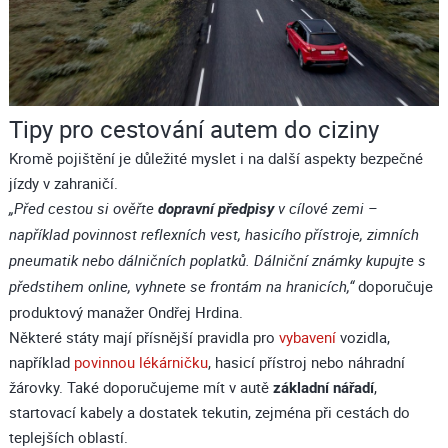
Tipy pro cestování autem do ciziny
Kromě pojištění je důležité myslet i na další aspekty bezpečné
jízdy v zahraničí.
dopravní předpisy
„Před cestou si ověřte
v cílové zemi –
například povinnost reflexních vest, hasicího přístroje, zimních
pneumatik nebo dálničních poplatků. Dálniční známky kupujte s
doporučuje
předstihem online, vyhnete se frontám na hranicích,“
produktový manažer Ondřej Hrdina.
Některé státy mají přísnější pravidla pro
vybavení
vozidla,
například
povinnou lékárničku
, hasicí přístroj nebo náhradní
žárovky. Také doporučujeme mít v autě
základní nářadí
,
startovací kabely a dostatek tekutin, zejména při cestách do
teplejších oblastí.