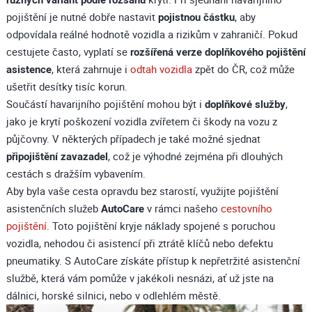
pojištění je nutné dobře nastavit
pojistnou částku
, aby
odpovídala reálné hodnotě vozidla a rizikům v zahraničí. Pokud
cestujete často, vyplatí se
rozšířená verze doplňkového pojištění
asistence
, která zahrnuje i
odtah vozidla
zpět do ČR, což může
ušetřit desítky tisíc korun.
Součástí havarijního pojištění mohou být i
doplňkové služby
,
jako je krytí poškození vozidla zvířetem či škody na vozu z
půjčovny. V některých případech je také možné sjednat
připojištění zavazadel
, což je výhodné zejména při dlouhých
cestách s dražším vybavením.
Aby byla vaše cesta opravdu bez starostí, využijte pojištění
asistenčních služeb
AutoCare
v rámci našeho
cestovního
pojištění
. Toto pojištění kryje náklady spojené s poruchou
vozidla, nehodou či asistencí při ztrátě klíčů nebo defektu
pneumatiky. S AutoCare získáte přístup k nepřetržité asistenční
službě, která vám pomůže v jakékoli nesnázi, ať už jste na
dálnici, horské silnici, nebo v odlehlém městě.