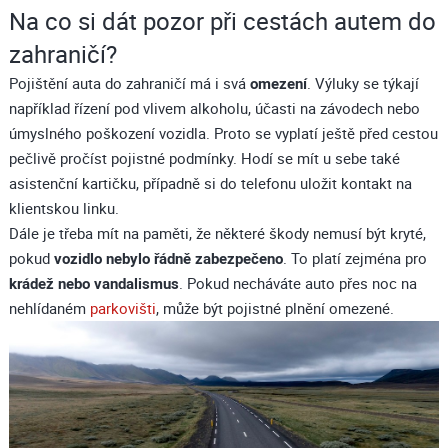
Na co si dát pozor při cestách autem do
zahraničí?
Pojištění auta do zahraničí má i svá
omezení
. Výluky se týkají
například řízení pod vlivem alkoholu, účasti na závodech nebo
úmyslného poškození vozidla. Proto se vyplatí ještě před cestou
pečlivě pročíst pojistné podmínky. Hodí se mít u sebe také
asistenční kartičku, případně si do telefonu uložit kontakt na
klientskou linku.
Dále je třeba mít na paměti, že některé škody nemusí být kryté,
pokud
vozidlo nebylo řádně zabezpečeno
. To platí zejména pro
krádež nebo vandalismus
. Pokud necháváte auto přes noc na
nehlídaném
parkovišti
, může být pojistné plnění omezené.