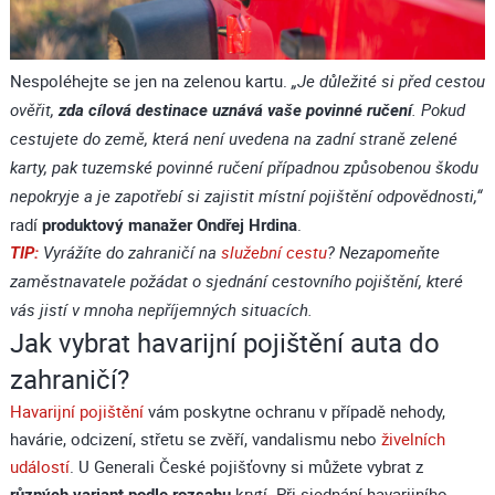
Nespoléhejte se jen na zelenou kartu.
„Je důležité si před cestou
zda cílová destinace uznává vaše povinné ručení
ověřit,
. Pokud
cestujete do země, která není uvedena na zadní straně zelené
karty, pak tuzemské povinné ručení případnou způsobenou škodu
nepokryje a je zapotřebí si zajistit místní pojištění odpovědnosti,“
radí
produktový manažer Ondřej Hrdina
.
TIP:
Vyrážíte do zahraničí na
služební cestu
? Nezapomeňte
zaměstnavatele požádat o sjednání cestovního pojištění, které
vás jistí v mnoha nepříjemných situacích.
Jak vybrat havarijní pojištění auta do
zahraničí?
Havarijní pojištění
vám poskytne ochranu v případě nehody,
havárie, odcizení, střetu se zvěří, vandalismu nebo
živelních
událostí
. U Generali České pojišťovny si můžete vybrat z
různých variant podle rozsahu
krytí. Při sjednání havarijního