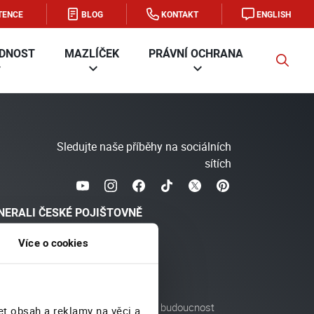
TENCE
BLOG
KONTAKT
ENGLISH
DNOST
MAZLÍČEK
PRÁVNÍ OCHRANA
FIRMA
Sledujte naše příběhy na sociálních
sítích
NERALI ČESKÉ POJIŠTOVNĚ
Více o cookies
Blog
enská místa
Pro média
ra
Zodpovědná budoucnost
et obsah a reklamy na věci a