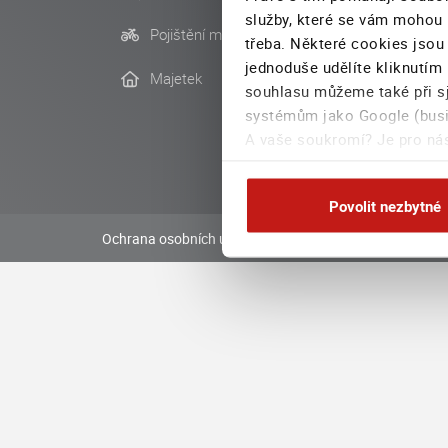
služby, které se vám mohou 
Pojištění motocyklu
Firemní
třeba. Některé cookies jsou
jednoduše udělíte kliknutím 
Majetek
souhlasu můžeme také při sj
systémům jako Google (busin
A vaše soukromí? Je pro nás
na této stránce
Povolit nezbytné
Ochrana osobních údajů
Prohlášení o přístupnosti