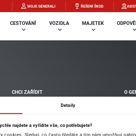
MOJE GENERALI
ŘEŠENÍ ŠKOD
ASIS
CESTOVÁNÍ
VOZIDLA
MAJETEK
ODPOVĚ
CHCI ZAŘÍDIT
O GE
Detaily
Nahlásit škodu
Dokumenty
O nás
Zaplatit pojistné
Upravit pojištění
Porad
ychle najdete a vyřídíte vše, co potřebujete?
Přiložit dokumenty
Ukončit pojištění
Karié
y cookies. Sledují, co často hledáte a tím nám umožňují nabíz