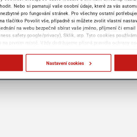
hodit. Nebo si pamatují vaše osobní údaje, které za vás autom
Stav pojistné události
Fondy a portfolia
 nezbytné pro fungování stránek. Pro všechny ostatní potřebuj
na tlačítko Povolit vše, případně si můžete zvolit vlastní nast
S
Asistenční služby
Volání mimo EU
ednání na webu bezpečně sbírat vaše jméno, příjmení či email
M
ess.safety.google/privacy), Sklik, atp. Tyto cookies používám
Najít smluvní servis
 na prvním místě. Vždy dodržujeme přísná pravidla ochrany o
Formuláře k řešení škod
Nastavení cookies
© 2025 Generali
Vnitřní oznamovací systém