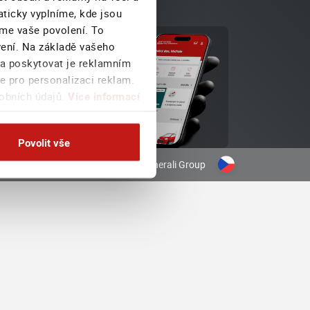
aticky vyplníme, kde jsou
eme vaše povolení. To
avení. Na základě vašeho
táhněte si aplikaci
 a poskytovat je reklamním
oje Generali
e pro personalizaci reklam.
sobních údajů.
Více informací
Povolit vše
 Česká pojišťovna a.s.
|
Součást Generali Group