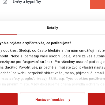
Úvěry a hypotéky
Detaily
ychle najdete a vyřídíte vše, co potřebujete?
Platba kartou
y cookies. Sledují, co často hledáte a tím nám umožňují nabíz
Bezbariérový vstup
hodit. Nebo si pamatují vaše osobní údaje, které za vás autom
 nezbytné pro fungování stránek. Pro všechny ostatní potřebuj
na tlačítko Povolit vše, případně si můžete zvolit vlastní nast
ednání na webu bezpečně sbírat vaše jméno, příjmení či email
ess.safety.google/privacy), Sklik, atp. Tyto cookies používám
polečnosti Generali České pojišťovny a.s. Generali Distribuce a.s. 
 na prvním místě. Vždy dodržujeme přísná pravidla ochrany o
Nastavení cookies