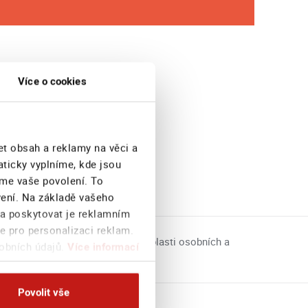
Více o cookies
et obsah a reklamy na věci a
aticky vyplníme, kde jsou
eme vaše povolení. To
avení. Na základě vašeho
 a poskytovat je reklamním
e pro personalizaci reklam.
poskytuje finanční poradenství v oblasti osobních a
sobních údajů.
Více informací
Povolit vše