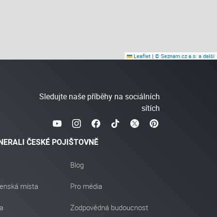
Leaflet
|
© Seznam.cz a.s. a další
Sledujte naše příběhy na sociálních
sítích
NERALI ČESKÉ POJIŠTOVNĚ
Blog
enská místa
Pro média
ra
Zodpovědná budoucnost