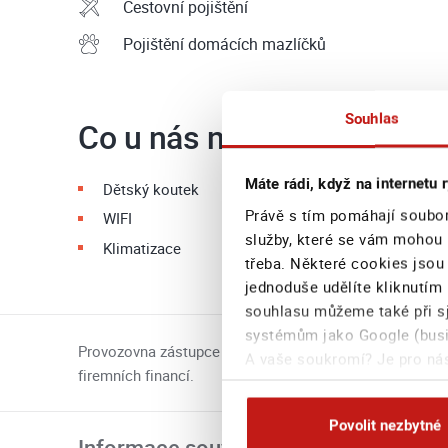
Cestovní pojištění
Pojištění domácích mazlíčků
Souhlas
Co u nás najdete
Máte rádi, když na internetu r
Dětský koutek
Právě s tím pomáhají soubor
WIFI
služby, které se vám mohou 
Klimatizace
třeba. Některé cookies jsou
jednoduše udělíte kliknutím 
souhlasu můžeme také při sj
systémům jako Google (busin
Provozovna zástupce Generali Distribuce a.s., dceřiné s
A vaše soukromí? Je pro nás
firemních financí.
na této stránce
Povolit nezbytné
Informace související s udržitelností