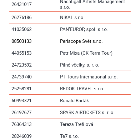
Nachtigall Artists Management
26431017
s.r.o.
26276186
NIKAL s.r.o.
41035062
PAN'EUROP, spol. s r.o.
08503133
Periscope Svět s.r.o.
44055153
Petr Mixa (CK Terra Tour)
24723592
Pilné včelky, s. r. o.
24739740
PT Tours International s.r.o.
25258281
REDOK TRAVEL s.r.o.
60493321
Ronald Barták
26197677
SPARK AIRTICKETS s. r. o.
76364313
Tereza Trefilová
28246039
Te7 s.r.o.