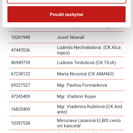
02326256
Inspiration Travel s.r.o.
cookies používáme pro personalizaci reklam. A vaše
Jaroslava Šimáčková (CK LIVI
soukromí? Je pro nás na prvním místě. Vždy
41477219
Povolit nezbytné
A)
dodržujeme přísná pravidla ochrany osobních
údajů.
Více informací na této stránce
12122882
Jiří Petr (CK PE-TRAN-KA)
10261940
Josef Sklenář
Ludmila Nechvátalová (CK Alca
47447036
mpos)
46949739
Ludmila Tvrdoňová (CK TILIA)
67238122
Marta Novotná (CK AMANO)
69227527
Mgr. Pavlína Formánková
47245409
Mgr. Vladimír Kojan
Mgr. Vladimíra Kuželová (CK And
16835409
ante)
Miroslava Lazarová ELBIS cesto
10397558
vní kancelář