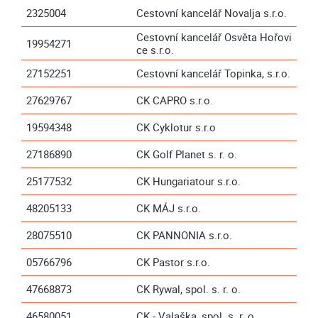
2325004
Cestovní kancelář Novalja s.r.o.
Cestovní kancelář Osvěta Hořovi
19954271
ce s.r.o.
27152251
Cestovní kancelář Topinka, s.r.o.
27629767
CK CAPRO s.r.o.
19594348
CK Cyklotur s.r.o
27186890
CK Golf Planet s. r. o.
25177532
CK Hungariatour s.r.o.
48205133
CK MÁJ s.r.o.
28075510
CK PANNONIA s.r.o.
05766796
CK Pastor s.r.o.
47668873
CK Rywal, spol. s. r. o.
46580051
CK - Valaška, spol. s. r. o.