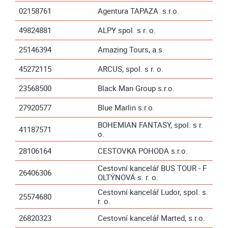
02158761
Agentura TAPAZA s.r.o.
49824881
ALPY spol. s r. o.
25146394
Amazing Tours, a.s.
45272115
ARCUS, spol. s r. o.
23568500
Black Man Group s.r.o.
27920577
Blue Marlin s.r.o.
BOHEMIAN FANTASY, spol. s r.
41187571
o.
28106164
CESTOVKA POHODA s.r.o.
Cestovní kancelář BUS TOUR - F
26406306
OLTÝNOVÁ s. r. o.
Cestovní kancelář Ludor, spol. s.
25574680
r. o.
26820323
Cestovní kancelář Marted, s.r.o.