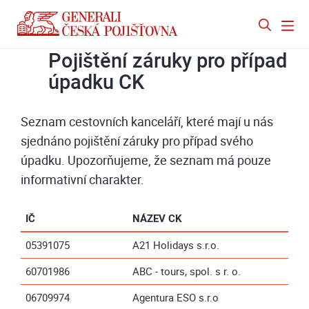
Pojištění záruky pro případ
úpadku CK
Seznam cestovních kanceláří, které mají u nás
sjednáno pojištění záruky pro případ svého
úpadku. Upozorňujeme, že seznam má pouze
informativní charakter.
IČ
NÁZEV CK
05391075
A21 Holidays s.r.o.
60701986
ABC - tours, spol. s r. o.
06709974
Agentura ESO s.r.o