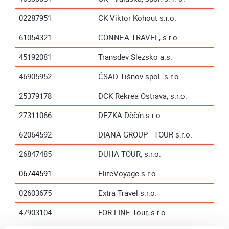
02287951
CK Viktor Kohout s.r.o.
61054321
CONNEA TRAVEL, s.r.o.
45192081
Transdev Slezsko a.s.
46905952
ČSAD Tišnov spol. s r.o.
25379178
DCK Rekrea Ostrava, s.r.o.
27311066
DEZKA Děčín s.r.o.
62064592
DIANA GROUP - TOUR s.r.o.
26847485
DUHA TOUR, s.r.o.
06744591
EliteVoyage s.r.o.
02603675
Extra Travel s.r.o.
47903104
FOR-LINE Tour, s.r.o.