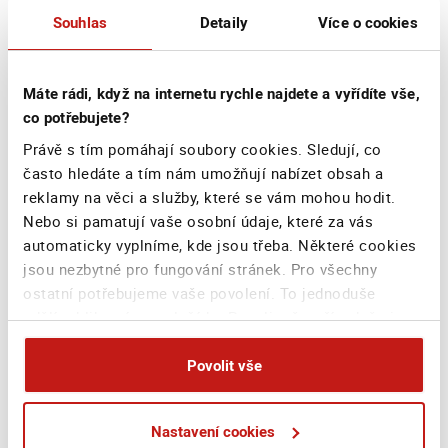
46345850
FTL - First Transport Lines, a.s.
Souhlas
Detaily
Více o cookies
3480917
GEOTOUR s.r.o.
26859220
Go Afrika s.r.o.
Máte rádi, když na internetu rychle najdete a vyřídíte vše,
co potřebujete?
60277602
HAPTOUR, s.r.o.
Právě s tím pomáhají soubory cookies. Sledují, co
22385428
Hustákovy cesty s.r.o.
často hledáte a tím nám umožňují nabízet obsah a
28634845
CHERRY TOUR s.r.o.
reklamy na věci a služby, které se vám mohou hodit.
Nebo si pamatují vaše osobní údaje, které za vás
26392763
INEX - cestovní kancelář s.r.o.
automaticky vyplníme, kde jsou třeba. Některé cookies
Ing. Alena Svobodová (CK ALEN
jsou nezbytné pro fungování stránek. Pro všechny
42367522
A TOUR)
ostatní potřebujeme vaše povolení. To jednoduše
Ing. Hana Stibůrková (CK AMIT
udělíte kliknutím na tlačítko Povolit vše, případně si
45265780
OURS)
můžete zvolit vlastní nastavení. Na základě vašeho
souhlasu můžeme také při sjednání na webu bezpečně
46013351
Povolit vše
Ing. Marek Hanuš
sbírat vaše jméno, příjmení či email a poskytovat je
Ing. Václav Krajzl (CK Metropolis
76615464
reklamním systémům jako Google
Agency)
Nastavení cookies
(business.safety.google/privacy), Sklik, atp. Tyto