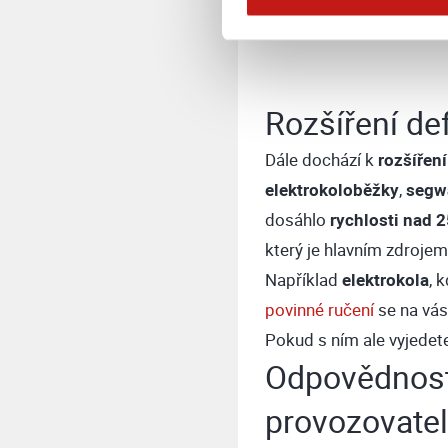
Rozšíření def
Dále dochází k
rozšíření
elektrokoloběžky
,
segw
dosáhlo
rychlosti nad 
který je hlavním zdroje
Například
elektrokola
, 
povinné ručení
se na vás
Pokud s ním ale vyjedete
Odpovědnost 
provozovate