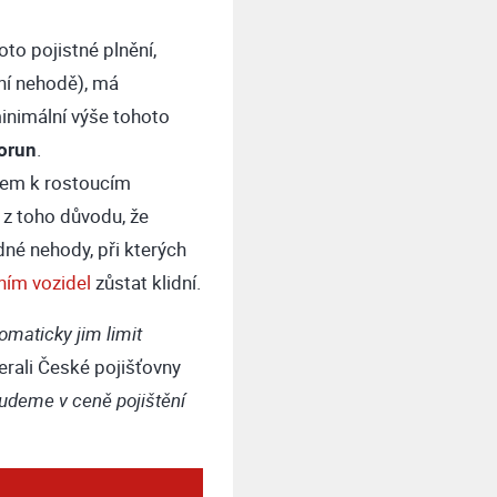
Toto pojistné plnění,
ní nehodě), má
inimální výše tohoto
orun
.
edem k rostoucím
o z toho důvodu, že
né nehody, při kterých
ním vozidel
zůstat klidní.
tomaticky jim limit
rali České pojišťovny
budeme v ceně pojištění