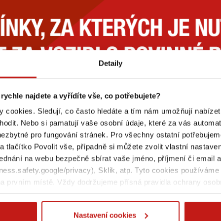
Detaily
 rychle najdete a vyřídíte vše, co potřebujete?
 cookies. Sledují, co často hledáte a tím nám umožňují nabízet
odit. Nebo si pamatují vaše osobní údaje, které za vás automat
nezbytné pro fungování stránek. Pro všechny ostatní potřebujem
a tlačítko Povolit vše, případně si můžete zvolit vlastní nastav
ednání na webu bezpečně sbírat vaše jméno, příjmení či email 
ss.safety.google/privacy), Sklik, atp. Tyto cookies používáme 
a prvním místě. Vždy dodržujeme přísná pravidla ochrany osob
Nastavení cookies