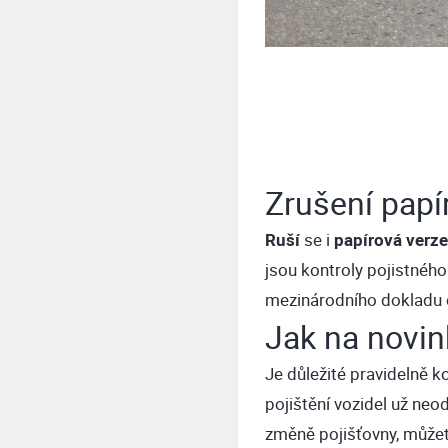
Zrušení papí
Ruší
se i
papírová verze
jsou kontroly pojistnéh
mezinárodního dokladu o 
Jak na novin
Je důležité pravidelně k
pojištění vozidel už ne
změně pojišťovny, můžet