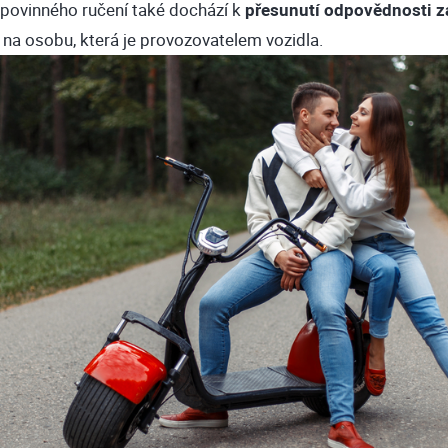
 povinného ručení také dochází k
přesunutí odpovědnosti z
a na osobu, která je provozovatelem vozidla.