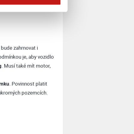
í bude zahrnovat i
Podmínkou je, aby vozidlo
g
. Musí také mít motor,
imku
. Povinnost platit
oukromých pozemcích.