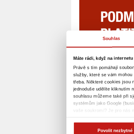
Souhlas
Máte rádi, když na internetu
Právě s tím pomáhají soubory
služby, které se vám mohou h
třeba. Některé cookies jsou 
jednoduše udělíte kliknutím n
souhlasu můžeme také při sj
systémům jako Google (busine
vaše soukromí? Je pro nás n
na této stránce
Povolit nezbytné