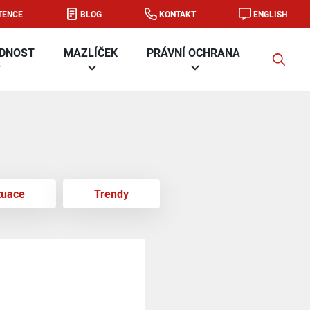
TENCE
BLOG
KONTAKT
ENGLISH
DNOST
MAZLÍČEK
PRÁVNÍ OCHRANA
FIRMA
ituace
Trendy