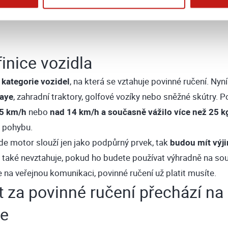
inice vozidla
 kategorie vozidel
, na která se vztahuje povinné ručení. Nyn
aye
, zahradní traktory, golfové vozíky nebo sněžné skútry. 
25 km/h
nebo
nad 14 km/h a současně vážilo více než 25 k
m pohybu.
kde motor slouží jen jako podpůrný prvek, tak
budou mít výj
 také nevztahuje, pokud ho budete používat výhradně na s
 na veřejnou komunikaci, povinné ručení už platit musíte.
za povinné ručení přechází na
le