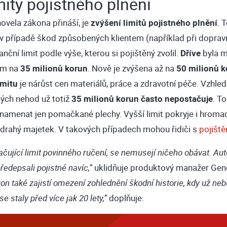
mity pojistného plnění
ovela zákona přináší, je
zvýšení limitů
pojistného plnění
. 
í v případě škod způsobených klientem (například při doprav
ční limit podle výše, kterou si pojištěný zvolil.
Dříve
byla m
em na
35 milionů korun
. Nově je zvýšena až na
50 milionů k
imitu
je nárůst cen materiálů, práce a zdravotní péče. Vzhl
ých nehod už totiž
35 milionů korun často nepostačuje
. T
amenat jen pomačkané plechy. Vyšší limit pokryje i hromad
drahý majetek. V takových případech mohou řidiči s
pojiště
stačující limit povinného ručení, se nemusejí ničeho obávat. Au
uklidňuje produktový manažer Gene
edepsali pojistné navíc,”
on také zajistí omezení zohlednění škodní historie, kdy už ne
doplňuje.
e staly před více jak 20 lety,”