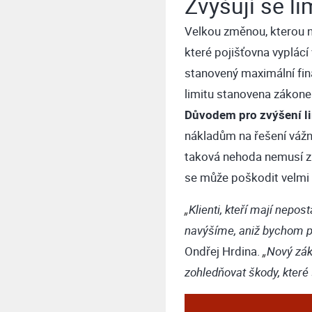
Zvyšují se li
Velkou změnou, kterou n
které pojišťovna vyplác
stanovený maximální finan
limitu stanovena zákon
Důvodem pro zvýšení l
nákladům na řešení vážn
taková nehoda nemusí zn
se může poškodit velmi 
„
Klienti, kteří mají nepo
navýšíme, aniž bychom př
Ondřej Hrdina.
„
Nový zák
zohledňovat škody, které s