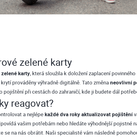
rové zelené karty
 zelené karty
, která sloužila k doložení zaplacení povinného
o krytí prováděny výhradně digitálně. Tato změna
neovlivní p
pojištění při cestách do zahraničí, kde ji budete dál potřeb
ky reagovat?
ontrolovat a nejlépe
každé dva roky aktualizovat pojištění
v
odpovídá vašim potřebám nebo hledáte výhodnější pojistné n
e se na nás obrátit. Naši specialisté vám následně pomohou 