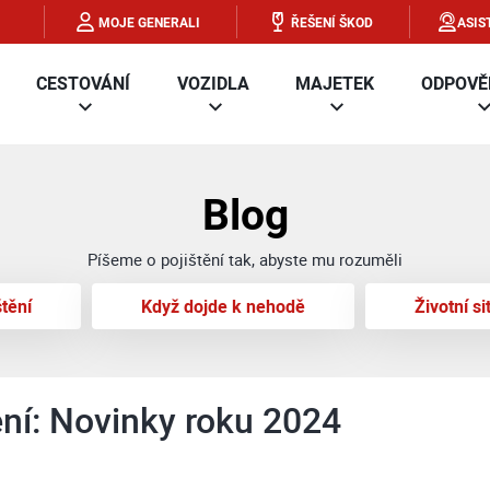
MOJE GENERALI
ŘEŠENÍ ŠKOD
ASIS
CESTOVÁNÍ
VOZIDLA
MAJETEK
ODPOVĚ
Blog
Píšeme o pojištění tak, abyste mu rozuměli
štění
Když dojde k nehodě
Životní s
ní: Novinky roku 2024