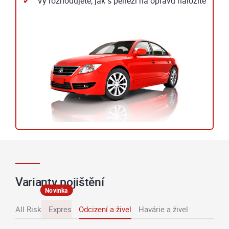
Vy rozhodujete, jak s penězi na opravu naložíte
Varianty pojištění
Novinka
All Risk
Expres
Odcizení a živel
Havárie a živel