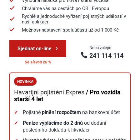
Výhodná nabídka pro nová i starší vozidla
Chráníme vás na cestách po ČR i Evropou
Rychlé a jednoduché vyřízení pojistných událostí v
naší aplikaci
Možnost nastavení spoluúčasti už od 1.000 Kč
Nebo volejte:
Sjednat on-line
241 114 114
Se slevou 20 %
NOVINKA
Havarijní pojištění Expres
/ Pro vozidla
starší 4 let
Pojistné
plnění rozpočtem
na bankovní účet
Peníze vyplácíme do 2 dnů
od dodání
posledního dokladu k likvidaci