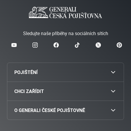
Sledujte naše příběhy na sociálních sítích
POJIŠTĚNÍ
Cestovní
CHCI ZAŘÍDIT
Povinné ručení
Nahlásit škodu
O GENERALI ČESKÉ POJIŠTOVNĚ
Havarijní pojištění
Zaplatit pojistné
O nás
Pojištění motocyklu