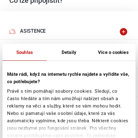
Co lze připojistit?
ASISTENCE
Souhlas
Detaily
Více o cookies
POŠKOZENÍ VŠECH SKEL
Máte rádi, když na internetu rychle najdete a vyřídíte vše,
co potřebujete?
STŘET SE ZVÍŘETEM
Právě s tím pomáhají soubory cookies. Sledují, co
často hledáte a tím nám umožňují nabízet obsah a
reklamy na věci a služby, které se vám mohou hodit.
Nebo si pamatují vaše osobní údaje, které za vás
NEROVNOST VOZOVKY
automaticky vyplníme, kde jsou třeba. Některé cookies
jsou nezbytné pro fungování stránek. Pro všechny
ostatní potřebujeme vaše povolení. To jednoduše