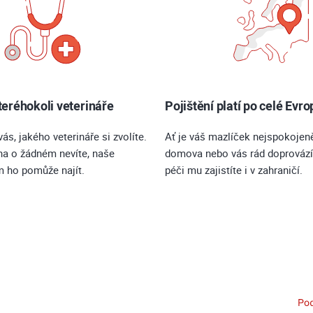
eréhokoli veterináře
Pojištění platí po celé Evro
vás, jakého veterináře si zvolíte.
Ať je váš mazlíček nejspokojeně
na o žádném nevíte, naše
domova nebo vás rád doprovází
m ho pomůže najít.
péči mu zajistíte i v zahraničí.