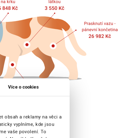
Více o cookies
PES
KOČKA
et obsah a reklamy na věci a
aticky vyplníme, kde jsou
eme vaše povolení. To