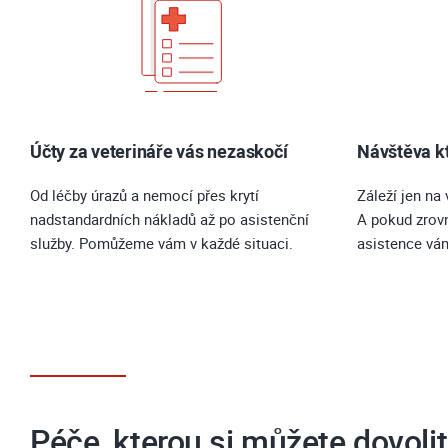
Účty za veterináře vás nezaskočí
Návštěva kt
Od léčby úrazů a nemocí přes krytí
Záleží jen na 
nadstandardních nákladů až po asistenční
A pokud zrov
služby. Pomůžeme vám v každé situaci.
asistence vá
Péče, kterou si můžete dovolit