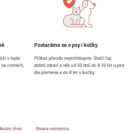
pě
Postaráme se o psy i kočky
jší v teple
Průkaz původu nepotřebujete. Stačí čip,
 na cestách,
dobré zdraví a věk od 50 dnů do 6-10 let u psa
dle plemene a do 8 let u kočky.