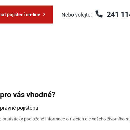
241 11
Nebo volejte:
at pojištění on-line
je pro vás vhodné?
správně pojištěná
statisticky podložené informace o rizicích dle vašeho životního sty