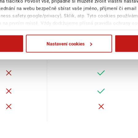
na tlačítko Povolit vše, případně si můžete zvolit vlastní nast
ednání na webu bezpečně sbírat vaše jméno, příjmení či email
ess.safety.google/privacy), Sklik, atp. Tyto cookies používám
 na prvním místě. Vždy dodržujeme přísná pravidla ochrany o
Start
Standard
Nastavení cookies