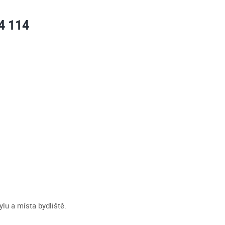
4 114
lu a místa bydliště.