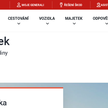
MOJE GENERALI
ŘEŠENÍ ŠKOD
ASIS
CESTOVÁNÍ
VOZIDLA
MAJETEK
ODPOVĚ
ek
diny
ka