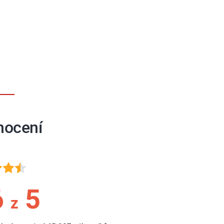
nocení
6
5
z