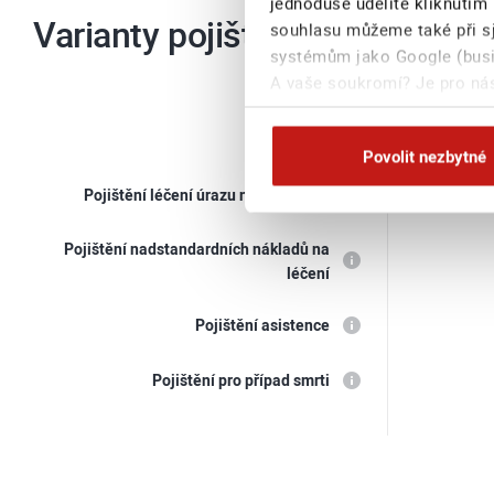
jednoduše udělíte kliknutím 
Varianty pojištění
souhlasu můžeme také při sj
systémům jako Google (busin
A vaše soukromí? Je pro nás
na této stránce
Povolit nezbytné
Pojištění léčení úrazu nebo nemoci
Pojištění nadstandardních nákladů na
léčení
Pojištění asistence
Pojištění pro případ smrti