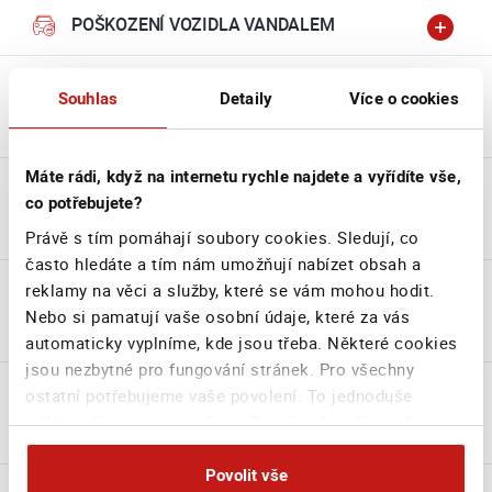
POŠKOZENÍ VOZIDLA VANDALEM
Souhlas
Detaily
Více o cookies
ÚRAZ
Máte rádi, když na internetu rychle najdete a vyřídíte vše,
co potřebujete?
ODCIZENÍ VOZIDLA
Právě s tím pomáhají soubory cookies. Sledují, co
často hledáte a tím nám umožňují nabízet obsah a
reklamy na věci a služby, které se vám mohou hodit.
Nebo si pamatují vaše osobní údaje, které za vás
POŠKOZENÍ ŽIVLEM
automaticky vyplníme, kde jsou třeba. Některé cookies
jsou nezbytné pro fungování stránek. Pro všechny
ostatní potřebujeme vaše povolení. To jednoduše
udělíte kliknutím na tlačítko Povolit vše, případně si
POŠKOZENÍ ZVÍŘETEM
můžete zvolit vlastní nastavení. Na základě vašeho
souhlasu můžeme také při sjednání na webu bezpečně
Povolit vše