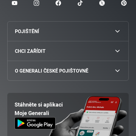
POJIŠTĚNÍ
Cestovní
CHCI ZAŘÍDIT
Povinné ručení
Nahlásit škodu
O GENERALI ČESKÉ POJIŠTOVNĚ
Havarijní pojištění
Zaplatit pojistné
O nás
Pojištění motocyklu
Přiložit dokumenty
Poradenská místa
Stáhněte si aplikaci
Majetek
Stav pojistné události
Moje Generali
Kariéra
Odpovědnost
Asistenční služby
Blog
Mazlíček