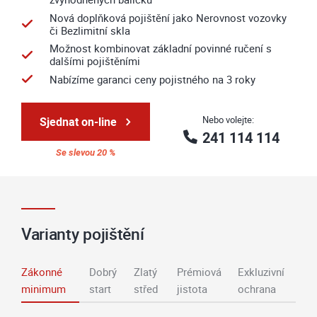
Nová doplňková pojištění jako Nerovnost vozovky
či Bezlimitní skla
Možnost kombinovat základní povinné ručení s
dalšími pojištěními
Nabízíme garanci ceny pojistného na 3 roky
Nebo volejte:
Sjednat on-line
241 114 114
Se slevou 20 %
Varianty pojištění
Zákonné
Dobrý
Zlatý
Prémiová
Exkluzivní
minimum
start
střed
jistota
ochrana